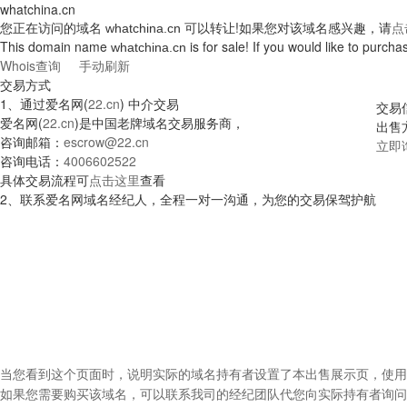
whatchina.cn
您正在访问的域名
可以转让!如果您对该域名感兴趣，请
点
whatchina.cn
This domain name
is for sale! If you would like to purc
whatchina.cn
Whois查询
手动刷新
交易方式
1、通过爱名网(
22.cn
) 中介交易
交易
爱名网(
22.cn
)是中国老牌域名交易服务商，
出售方
咨询邮箱：
escrow@22.cn
立即
咨询电话：
4006602522
具体交易流程可
点击这里
查看
2、联系爱名网域名经纪人，全程一对一沟通，为您的交易保驾护航
当您看到这个页面时，说明实际的域名持有者设置了本出售展示页，使用
如果您需要购买该域名，可以联系我司的经纪团队代您向实际持有者询问